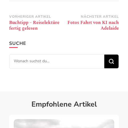
Beitragsnavigation
VORHERIGER ARTIKEL
NÄCHSTER ARTIKEL
Buchtipp – Reiselektüre
Fotos Fahrt von KI nach
fertig gelesen
Adelaide
SUCHE
Suchst du nach etwas?
Empfohlene Artikel