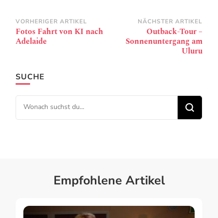
Beitragsnavigation
VORHERIGER ARTIKEL
NÄCHSTER ARTIKEL
Fotos Fahrt von KI nach
Outback-Tour –
Adelaide
Sonnenuntergang am
Uluru
SUCHE
Suchst du nach etwas?
Empfohlene Artikel