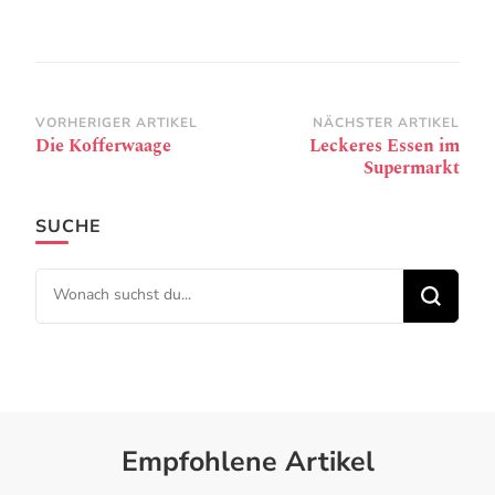
Beitragsnavigation
VORHERIGER ARTIKEL
NÄCHSTER ARTIKEL
Die Kofferwaage
Leckeres Essen im
Supermarkt
SUCHE
Suchst du nach etwas?
Empfohlene Artikel