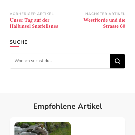
Beitragsnavigation
VORHERIGER ARTIKEL
NÄCHSTER ARTIKEL
Unser Tag auf der
Westfjorde und die
Halbinsel Snæfellsnes
Strasse 60
SUCHE
Suchst du nach etwas?
Empfohlene Artikel